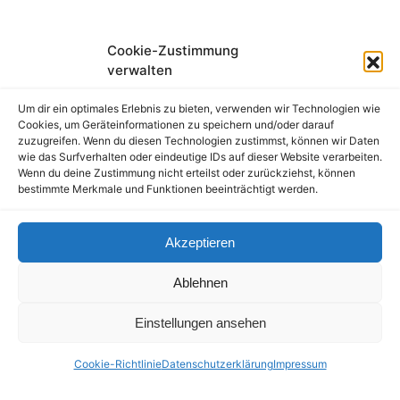
Ziele des Content-Marketing
Cookie-Zustimmung
verwalten
Etwas globaler ausgedrückt ist Content-Marketing
Um dir ein optimales Erlebnis zu bieten, verwenden wir Technologien wie
eine Methode, welche die Zielgruppe ansprechen soll,
Cookies, um Geräteinformationen zu speichern und/oder darauf
um sie direkt oder indirekt vom eigenen Unternehmen
zuzugreifen. Wenn du diesen Technologien zustimmst, können wir Daten
und seinem Leistungsangebot oder einer eigenen
wie das Surfverhalten oder eindeutige IDs auf dieser Website verarbeiten.
Wenn du deine Zustimmung nicht erteilst oder zurückziehst, können
Marke überzeugen.
bestimmte Merkmale und Funktionen beeinträchtigt werden.
Content-Marketing soll Kunden gewinnen oder halten,
ohne jedoch zu direkt, zu aufdringlich oder gar
Akzeptieren
störend zu sein keinesfalls ist Content-Marketing
vordergründig werblich. Es kommt beim Content-
Ablehnen
Marketing im Grunde darauf an, einen Mehrwert zu
liefern. Dies kann mit informierenden, beratenden
Einstellungen ansehen
unterhaltenden Inhalten geschehen. Es kann über
Texte, Bilder, Videos oder podcast erfolgen. Content-
Cookie-Richtlinie
Datenschutzerklärung
Impressum
Marketing stellt nicht das eigene Unternehmen oder